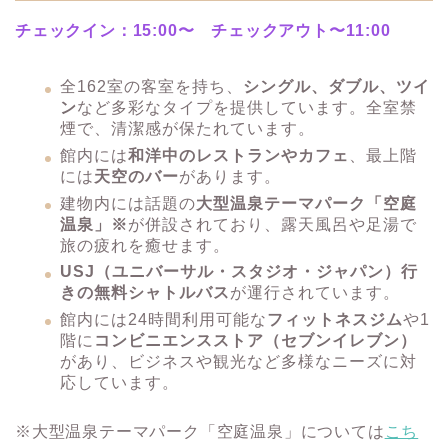
チェックイン：15:00〜 チェックアウト〜11:00
全162室の客室を持ち、
シングル、ダブル、ツイ
ン
など多彩なタイプを提供しています。全室禁
煙で、清潔感が保たれています。​
館内には
和洋中のレストランやカフェ
、最上階
には
天空のバー
があります。
建物内には話題の
大型温泉テーマパーク「空庭
温泉」※
が併設されており、露天風呂や足湯で
旅の疲れを癒せます。
USJ（ユニバーサル・スタジオ・ジャパン）行
きの無料シャトルバス
が運行されています。
​館内には24時間利用可能な
フィットネスジム
や1
階に
コンビニエンスストア（セブンイレブン）
があり、ビジネスや観光など多様なニーズに対
応しています。
※大型温泉テーマパーク「空庭温泉」については
こち