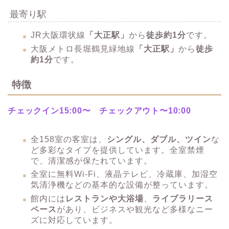
最寄り駅
JR大阪環状線
「大正駅」
から
徒歩約1分​
です。
大阪メトロ長堀鶴見緑地線
「大正駅」
から
徒歩
約1分
です
。
特徴
チェックイン15:00〜 チェックアウト〜10:00
全158室の客室は、
シングル、ダブル、ツイン
な
ど多彩なタイプを提供しています。全室禁煙
で、清潔感が保たれています。
全室に無料Wi-Fi、液晶テレビ、冷蔵庫、加湿空
気清浄機などの基本的な設備が整っています。 ​
館内には
レストランや大浴場
、
ライブラリース
ペース
があり、ビジネスや観光など多様なニー
ズに対応しています。