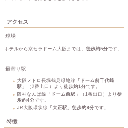
アクセス
球場
ホテルから京セラドーム大阪までは、
徒歩約5分
です。
最寄り駅
大阪メトロ長堀鶴見緑地線
「ドーム前千代崎
駅」
（2番出口）より
徒歩約1分
です。​
阪神なんば線
「ドーム前駅」
（​1番出口）より
徒
歩約4分​
です。
JR大阪環状線
「大正駅」徒歩約8分
です。
特徴