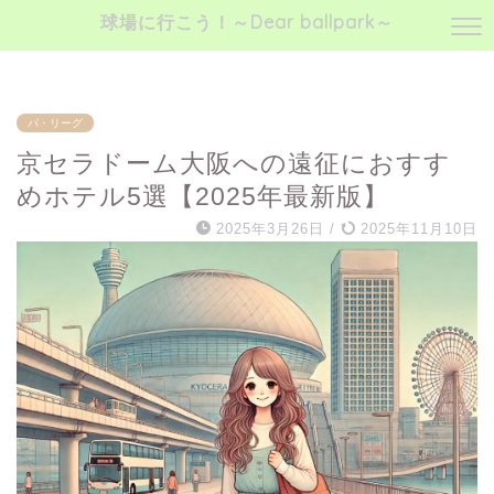
球場に行こう！～Dear ballpark～
球場に行こう！～神宮球場、時々ボールパーク愛～
パ・リーグ
京セラドーム大阪への遠征におすす
めホテル5選【2025年最新版】
2025年3月26日
/
2025年11月10日