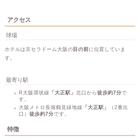
アクセス
球場
ホテルは京セラドーム大阪の
目の前
に位置していま
す。
最寄り駅
R大阪環状線
「大正駅」
北口から
徒歩約7分​
で
す。
大阪メトロ長堀鶴見緑地線
「大正駅」
（2番出
口）
​徒歩約7分
です。
特徴