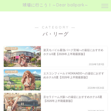
球場に行こう！～Dear ballpark～
球場に行こう！～神宮球場、時々ボールパーク愛～
― CATEGORY ―
パ・リーグ
パ・リーグ
楽天モバイル最強パーク宮城への遠征におすすめ
ホテル5選【2026年上半期最新版】
2026年5月9日
パ・リーグ
エスコンフィールドHOKKAIDOへの遠征におすす
めホテル5選【2026年上半期最新版】
2026年4月26日
パ・リーグ
京セラドーム大阪への遠征におすすめホテル5選
【2026年上半期最新版】