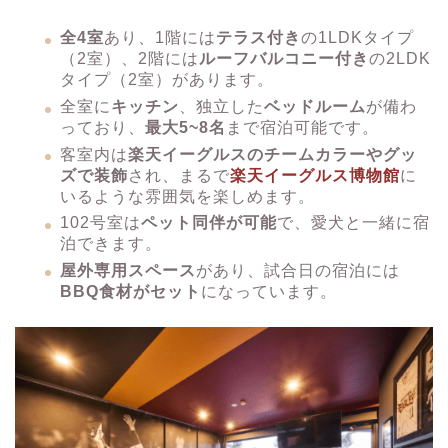
全4室
あり、1階には
テラス付き
の1LDKタイプ
（2室）、2階には
ルーフバルコニー付き
の2LDK
タイプ（2室）があります。
全室に
キッチン
、独立した
ベッドルーム
が備わ
っており、
最大5~8名
まで宿泊可能です。
客室内は
楽天イーグルスのチームカラーやグッ
ズで装飾
され、まるで
楽天イーグルス博物館
に
いるような雰囲気を楽しめます。
​102号室は
ペット同伴が可能
で、愛犬と一緒に宿
泊できます。
屋外専用スペース
があり、試合日の宿泊には
BBQ食材がセット
になっています。