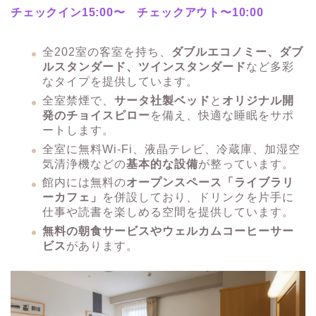
チェックイン15:00〜 チェックアウト〜10:00
全202室の客室を持ち、
ダブルエコノミー、ダブ
ルスタンダード、ツインスタンダード
など多彩
なタイプを提供しています。
全室禁煙で、
サータ社製ベッド
と
オリジナル開
発のチョイスピロー
を備え、快適な睡眠をサポ
ートします。
全室に無料Wi-Fi、液晶テレビ、冷蔵庫、加湿空
気清浄機などの
基本的な設備
が整っています。​
​館内には無料の
オープンスペース「ライブラリ
ーカフェ」
を併設しており、ドリンクを片手に
仕事や読書を楽しめる空間を提供しています。
無料の朝食サービスやウェルカムコーヒーサー
ビス
があります。