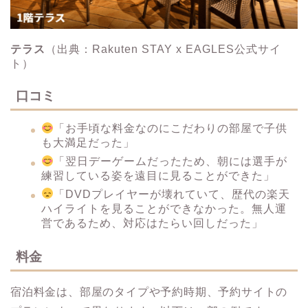
テラス
（出典：Rakuten STAY x EAGLES公式サイ
ト）
口コミ
「お手頃な料金なのにこだわりの部屋で子供
も大満足だった」
「翌日デーゲームだったため、朝には選手が
練習している姿を遠目に見ることができた」
「DVDプレイヤーが壊れていて、歴代の楽天
ハイライトを見ることができなかった。無人運
営であるため、対応はたらい回しだった」
料金
宿泊料金は、部屋のタイプや予約時期、予約サイトの