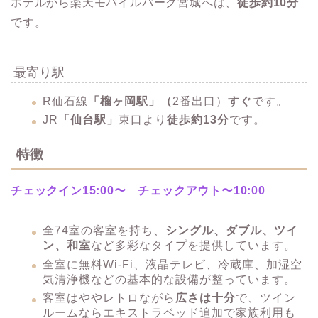
ホテルから楽天モバイルパーク宮城へは、
徒歩約10分
です。
最寄り駅
R仙石線
「榴ヶ岡駅」（
2番出口）
すぐ​
です。
JR
「仙台駅」
東口より
徒歩約13分
です。
特徴
チェックイン15:00〜 チェックアウト〜10:00
全74室の客室を持ち、
シングル、ダブル、ツイ
ン、和室
など多彩なタイプを提供しています。​
​全室に無料Wi-Fi、液晶テレビ、冷蔵庫、加湿空
気清浄機などの基本的な設備が整っています。​
客室はややレトロながら
広さは十分
で、ツイン
ルームならエキストラベッド追加で家族利用も