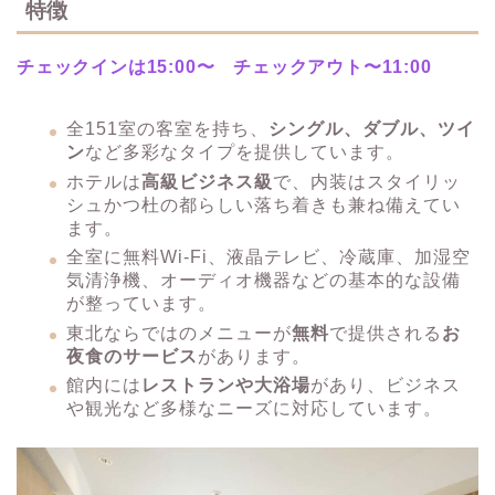
特徴
チェックインは15:00〜 チェックアウト〜11:00
全151室の客室を持ち、
シングル、ダブル、ツイ
ン
など多彩なタイプを提供しています。​
ホテルは
高級ビジネス級
で、内装はスタイリッ
シュかつ杜の都らしい落ち着きも兼ね備えてい
ます。
全室に無料Wi-Fi、液晶テレビ、冷蔵庫、加湿空
気清浄機、オーディオ機器などの基本的な設備
が整っています。​
東北ならではのメニューが
無料
で提供される
お
夜食のサービス
があります。
​館内には
レストランや大浴場
があり、ビジネス
や観光など多様なニーズに対応しています。